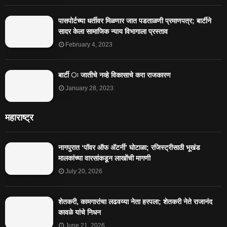
पासपोर्टच्या धर्तीवर मिळणार जात पडताळणी प्रमाणपत्र; बार्टीने
सादर केला सामाजिक न्याय विभागाला प्रस्ताव
February 4, 2023
बार्टी ः जातीचे नव्हे विकासाचे करा राजकारण
January 28, 2023
महाराष्ट्र
नागपुरात ‘पॉवर ऑफ ॲटर्नी’ घोटाळा; रजिस्ट्रीसाठी भूखंड
मालकांच्या वारसांकडून लाखोंची मागणी
July 20, 2026
शेतकरी, कामगारांचा लढवय्या नेता हरपला; शेतकरी नेते राजानंद
कावळे यांचे निधन
June 21, 2026