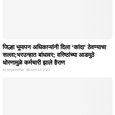
जिल्हा भूमापन अधिकाऱ्यांनी दिला ‘कांदा’ ठेवण्याचा
सल्ला;भरउन्हात बांधावर; वरिष्ठांच्या आडमुठे
धोरणामुळे कर्मचारी झाले हैराण
by
divyanirdhar
June 13, 2024