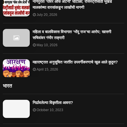
नागपुरात ‘पॉवर ऑफ ॲटर्नी’ घोटाळा; रजिस्ट्रीसाठी भूखंड
मालकांच्या वारसांकडून लाखोंची मागणी
July 20, 2026
महिला व बालविकास विभागात ‘भोंदू राज’चा आरोप; खासगी
सचिवांवर गंभीर तक्रारी
May 10, 2026
महाराष्ट्रात अनुसूचित जातींत उपवर्गीकरणाचे खूळ आले कुठून?
April 15, 2026
भारत
निर्ढावलेल्या विकृतीला आवरा?
October 10, 2023