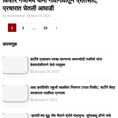
किशोर गजभिये यांना गावागावांतून प्रतिसाद;
प्रचारात घेतली आघाडी
by
divyanirdhar
April 10, 2024
Posts
1
2
…
18
pagination
करमणूक
बार्टीचे प्रशासन स्वच्छ करणाऱ्या धम्मज्योती गजभिये यांना
बेकायदेशीरपणे केले पदमुक्त
January 25, 2023
आद्य क्रांतिवीर लहुजी साळवेंवर निघणार टपाल तिकीट; बार्टीने केंद्र
सरकारला पाठविला प्रस्ताव
January 6, 2023
‘क्रांती’च्या बुद्ध भीम गीताने श्रोते मंत्रमुग्ध; सुरेशबाबू डोंगरे यांचे