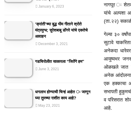
नागपूर ः शेतकर
January 6, 2023
यांचे अल्पशा आ
(ता.२२) सकाळी 
‘क्रांती’च्या बुद्ध भीम गीताने श्रोते
मंत्रमुग्ध; सुरेशबाबू डोंगरे यांचे एकतेचे
गेल्या ३० वर्षा
आवाहन
सुटावे याकरिता
December 3, 2021
अनेकदा धारेवर 
आयुष्यभर जनसाम
गडचिरोलीत साकारला “जितेंगे हम”
ओळखले जात होत
June 3, 2021
अनेक आंदोलनात 
एक हक्काचा आण
सभापती हुकुमचं
धनलाभ होण्याची चिन्हं आहेत ः जाणून
घ्या तुमच्या राशीत काय आहे?
व परिसरात शोक
May 23, 2021
आहे.