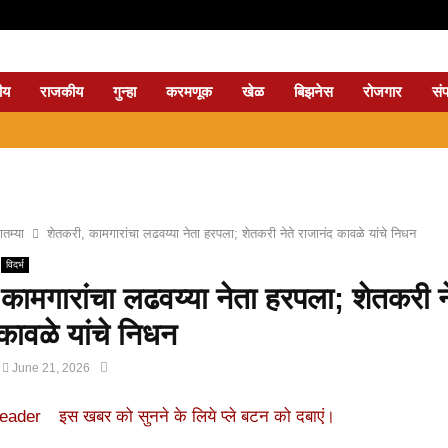
ीय
राजकीय
गुन्हा
करमणूक
खेळ
बिझनेस
रोजगार
सं
⇝ 
तम्या
शेतकरी, कामगारांचा लढवय्या नेता हरपला; शेतकरी नेते राजानंद कावळे यांचे निधन
विदर्भ
कामगारांचा लढवय्या नेता हरपला; शेतकरी न
कावळे यांचे निधन
June 21, 2026