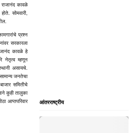
H
े राजानंद कावळे
 होते. सोमवारी,
तील.
ामगारांचे प्रश्न
श्नांवर सरकारला
ाजानंद कावळे हे
 नेतृत्व म्हणून
स्थानी असायचे.
वसामान्य जनतेचा
 बाजार समितीचे
ाने कुही तालुका
ोठा आप्तपरिवार
आंतरराष्ट्रीय