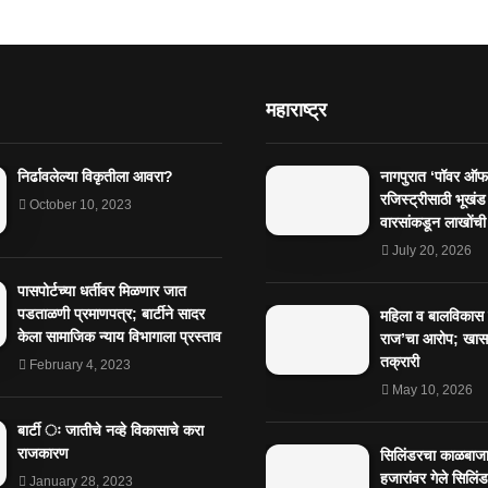
महाराष्ट्र
निर्ढावलेल्या विकृतीला आवरा?
नागपुरात ‘पॉवर ऑफ 
रजिस्ट्रीसाठी भूखंड
October 10, 2023
वारसांकडून लाखोंची
July 20, 2026
पासपोर्टच्या धर्तीवर मिळणार जात
पडताळणी प्रमाणपत्र; बार्टीने सादर
महिला व बालविकास व
केला सामाजिक न्याय विभागाला प्रस्ताव
राज’चा आरोप; खासग
तक्रारी
February 4, 2023
May 10, 2026
बार्टी ः जातीचे नव्हे विकासाचे करा
राजकारण
सिलिंडरचा काळबाज
हजारांवर गेले सिलिं
January 28, 2023