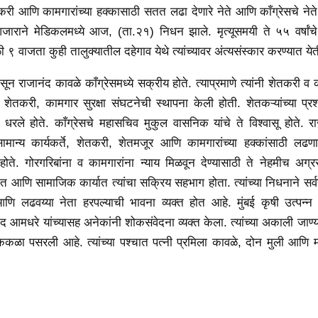
ी आणि कामगारांच्या हक्कासाठी सतत लढा देणारे नेते आणि काँग्रेसचे नेत
जाराने मेडिकलमध्ये आज, (ता.२१) निधन झाले. मृत्यूसमयी ते ५५ वर्षांचे
९ वाजता कुही तालुक्यातील दहेगाव येथे त्यांच्यावर अंत्यसंस्कार करण्यात ये
ंपासून राजानंद कावळे काँग्रेसमध्ये सक्रीय होते. त्याप्रमाणे त्यांनी शेतकरी व क
 शेतकरी, कामगार सुरक्षा संघटनेची स्थापना केली होती. शेतकऱ्यांच्या प्र
धरले होते. काँग्रेसचे महासचिव मुकुल वासनिक यांचे ते विश्वासू होते. र
ान्य कार्यकर्ते, शेतकरी, शेतमजूर आणि कामगारांच्या हक्कांसाठी लढणारे
े. गोरगरिबांना व कामगारांना न्याय मिळवून देण्यासाठी ते नेहमीच अग्र
आणि सामाजिक कार्यात त्यांचा सक्रिय सहभाग होता. त्यांच्या निधनाने सर्
ि लढवय्या नेता हरपल्याची भावना व्यक्त होत आहे. मुंबई कृषी उत्पन्न
द आमधरे यांच्यासह अनेकांनी शोकसंवेदना व्यक्त केला. त्यांच्या अकाली जाण्य
कळा पसरली आहे. त्यांच्या पश्चात पत्नी प्रमिला कावळे, दोन मुली आणि म