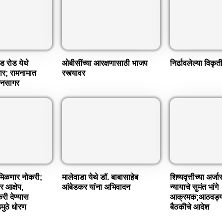
ड रोड येथे
ओबीसींच्या आरक्षणासाठी भाजप
निर्ढावलेल्या विक
र; रामनामात
रस्त्यावर
 जनसागर
ा मिळणार नोकरी;
मालेवाडा येथे डॉ. बाबासाहेब
शिष्यवृत्तीच्या अर
र आक्षेप,
आंबेडकर यांना अभिवादन
न्यायाचे सुमंत भांगे
री देण्यास
आक्रमक;आठवड्या
मुठे धोरण
बैठकीचे आदेश