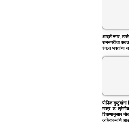
आदर्श नगर, उमरे
रामनगरीचा अवता
रंगला भक्तांचा
पीडित कुटुंबांन
मात्र ‘ड’ श्रेणीव
शिक्षणानुसार नोक
अधिकाऱ्यांचे आड