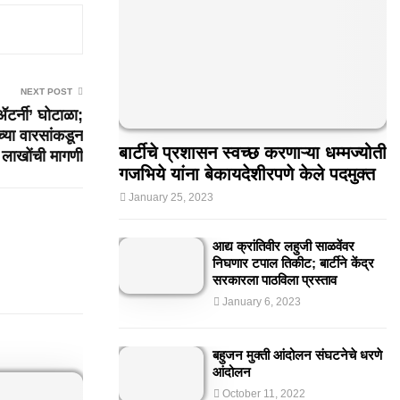
NEXT POST
टर्नी’ घोटाळा;
च्या वारसांकडून
बार्टीचे प्रशासन स्वच्छ करणाऱ्या धम्मज्योती
लाखोंची मागणी
गजभिये यांना बेकायदेशीरपणे केले पदमुक्त
January 25, 2023
आद्य क्रांतिवीर लहुजी साळवेंवर
निघणार टपाल तिकीट; बार्टीने केंद्र
सरकारला पाठविला प्रस्ताव
January 6, 2023
बहुजन मुक्ती आंदोलन संघटनेचे धरणे
आंदोलन
October 11, 2022