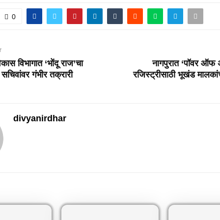
0
T
कास विभागात ‘भोंदू राज’चा
नागपुरात ‘पॉवर ऑफ ॲ
चिवांवर गंभीर तक्रारी
रजिस्ट्रीसाठी भूखंड मालकां
divyanirdhar