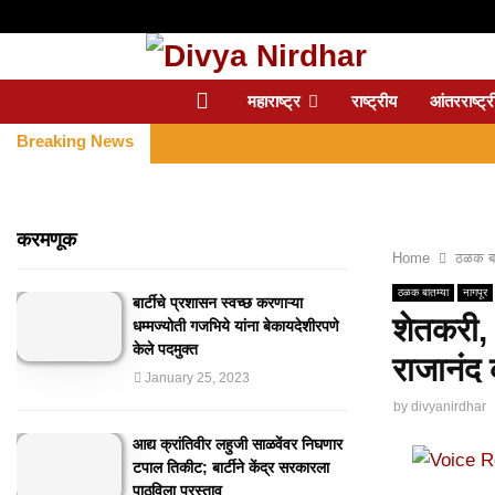
महाराष्ट्र
राष्ट्रीय
आंतरराष्ट्र
Breaking News
करमणूक
Home
ठळक बा
ठळक बातम्या
नागपूर
बार्टीचे प्रशासन स्वच्छ करणाऱ्या
शेतकरी, 
धम्मज्योती गजभिये यांना बेकायदेशीरपणे
केले पदमुक्त
राजानंद 
January 25, 2023
by
divyanirdhar
आद्य क्रांतिवीर लहुजी साळवेंवर निघणार
टपाल तिकीट; बार्टीने केंद्र सरकारला
पाठविला प्रस्ताव