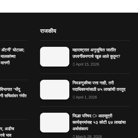
राजकीय
ॲटर्नी’ घोटाळा;
महाराष्ट्रात अनुसूचित जातींत
 मालकांच्या
उपवर्गीकरणाचे खूळ आले कुठून?
 मागणी
April 15, 2026
निवडणुकीचा पत्ता नाही, तरी
िभागात ‘भोंदू
पदाधिकाऱ्यांसाठी ७५ लाखांची तरतूद
ी सचिवांवर गंभीर
April 1, 2026
जिल्हा परिषद ः आठसूत्री
कार्यक्रमांसह ५३ कोटी ६७ लाखांचा
ार, अडीच
अर्थसंकल्प
डरचे भाव
March 28, 2026