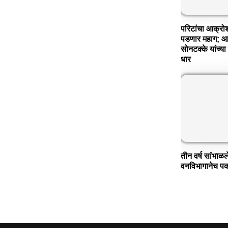
परिटांचा आक्र
पडणार महाग; आर
सोनटक्के यांच्य
धार
तीन वर्ष सांभाळल
वनविभागानेच प