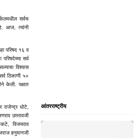
H
्कलमधील सर्वच
े. आज, त्यांनी
्हा परिषद १६ व
परिषदेच्या सर्व
ल्याचा विश्वास
 सर्व ठिकाणी ५०
ने केली. पक्षात
आंतरराष्ट्रीय
राजेन्द्र धोटे,
ष्मणराव उमरावजी
िकटे, विजयराव
भोजराज हनुमानजी