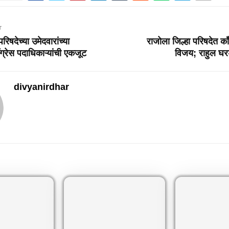
T
रिषदेच्या उमेदवारांच्या
राजोला जिल्हा परिषदेत कॉ
ग्रेस पदाधिकाऱ्यांची एकजूट
विजय; राहुल घरड
divyanirdhar