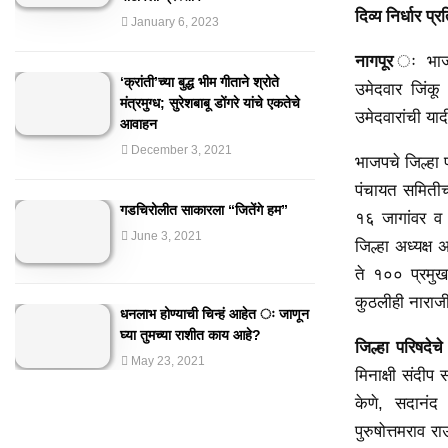
दिव्य निर्धार प्
January 6, 2023
नागपूर
ः भाजप 
‘क्रांती’च्या बुद्ध भीम गीताने श्रोते
उमेदवार जिंकू
मंत्रमुग्ध; सुरेशबाबू डोंगरे यांचे एकतेचे
उमेदवारांची या
आवाहन
December 3, 2021
भाजपचे जिल्हा
पंचायत समितीच्
गडचिरोलीत साकारला “जितेंगे हम”
१६ जागांवर व 
June 3, 2021
जिल्हा अध्यक्ष
ते १०० प्रमुख 
कुठलीही नाराजी 
धनलाभ होण्याची चिन्हं आहेत ः जाणून
घ्या तुमच्या राशीत काय आहे?
जिल्हा परिषदेच
May 23, 2021
मिनाक्षी संदीप
केणे, सदानंद
पुरुषोत्तमराव 