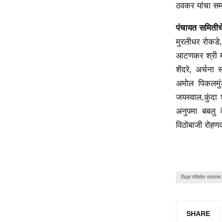
ठवकर यांचा सम
पंचायत समितीच
मुरलीधर रोकडे,
आटणकर श्री मा
शेंदरे, अर्चना
अमोल पिकलमुं
जयस्वाल,कुंदा
अनुपमा बबलु व
विठोबाजी रोहणक
जिल्हा परिषदेत भाजपचा 
SHARE