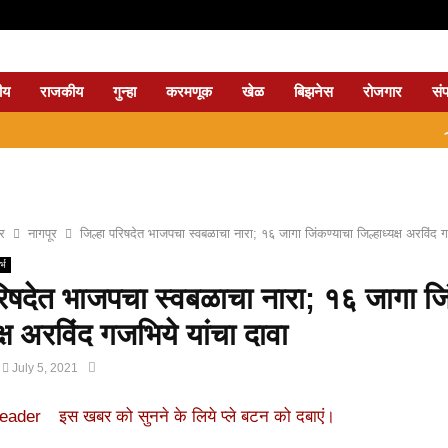
ीय
राजकीय
गुन्हा
करमणूक
खेळ
बिझनेस
रोजगार
सं
⇝ नागपुर
्र
नागपूर
जिल्हा परिषदेत भाजपचा स्वबळाचा नारा; १६ जागा जिंकण्याचा जिल्हाध्यक्ष अरविंद ग
्भ
रिषदेत भाजपचा स्वबळाचा नारा; १६ जागा जि
क्ष अरविंद गजभिये यांचा दावा
July 5, 2021