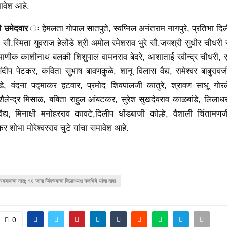
ावेश आहे.
े उमेदवार
ः हेमलता गोपाल सातपुते, स्वप्निल अनंतराम नागपुरे, प्रतिभा दि
 सौ.स्मिता युवराज हेलोंडे श्री अमोल रमेशराव भुरे सौ.जयश्री सुधीर चौधर
णीक काशीनाथ बलकी शिशुपाल वामनराव बेदरे, आशाताई रवीन्द्र चौधरी, 
 संदीप पेटकर, कविता सुभाष बावणकुळे, शानू विलास वैद्य, रामेश्वर बाबुरा
डे, वंदना पद्माकर हटवार, प्रमोद शिवपालजी कातुरे, श्रावण साधू गो
 शैलेन्द्र मिसाळ, बबिता राहुल आंबटकर, सुरेश सुखदेवराव काळबांडे, लिला
ैद्य, मिनाक्षी मनोहरराव कावटे,दिलीप धोंडबाजी कोल्हे, वैशाली चिंतामणज
र शोभा मोरेश्वरराव चुटे यांचा समावेश आहे.
स्वबळाचा नारा; १६ जागा जिंकण्याचा जिल्हाध्यक्ष गजभिये यांचा दावा
0