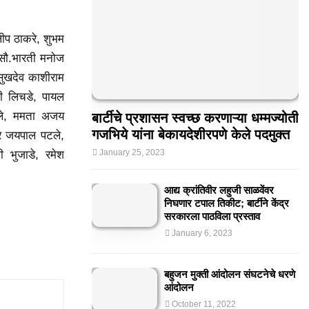
लीप ठाकरे, शुभम
ी सौ.भारती मनोज
सुखदेव काशीराम
वजी लिचडे, पायल
रले, ममता अजय
बार्टीचे प्रशासन स्वच्छ करणाऱ्या धम्मज्योती
गजभिये यांना बेकायदेशीरपणे केले पदमुक्त
धर जयपाल पटले,
January 25, 2023
ी भुजाडे, रमेश
आद्य क्रांतिवीर लहुजी साळवेंवर
निघणार टपाल तिकीट; बार्टीने केंद्र
सरकारला पाठविला प्रस्ताव
January 6, 2023
बहुजन मुक्ती आंदोलन संघटनेचे धरणे
आंदोलन
October 11, 2022