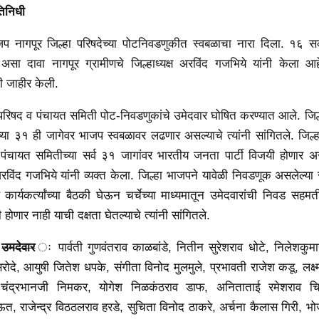
रतिनिधी
नागपूर जिल्हा परिषदेच्या पोटनिवडणुकीत स्वबळाचा नारा दिला. १६ सर
 असा दावा नागपूर ग्रामीणचे जिल्हाध्यक्ष अरविंद गजभिये यांनी केला आह
दी जाहीर केली.
 परिषद व पंचायत समिती पोट-निवडणुकांचे उमेदवार घोषित करण्यात आले. जिल
या ३१ ही जागेवर भाजप स्वबळावर लढणार असल्याचे त्यांनी सांगितले. जिल्हा 
पंचायत समितीच्या सर्व ३१ जागांवर भारतीय जनता पार्टी विजयी होणार अस
 अरविंद गजभिये यांनी व्यक्त केला. जिल्हा भाजपने यावेळी निवडणूक असलेल्या
कार्यकर्त्यांच्या बैठकी घेऊन चर्चेच्या माध्यमातून उमेदवारांची निवड सहमती
होणार नाही याची दक्षता घेतल्याचे त्यांनी सांगितले.
े
उमदेवार
ः पार्वती गुणवंतराव काळबांडे, नितीन सुरेशराव धोटे, निलेशकुमार 
 सरोदे, आयुषी जितेश धपके, संगीता विनोद मुलमुले, प्रभावती राजेश कडू, लक्
 चंद्रभानजी निमकर, योगेश निळकंठराव डाफ, अनिताताई रमेशराव च
राऊत, राजेन्द्र विठठलराव हरडे, सुचिता विनोद ठाकरे, अर्चना कैलास गिरी, 