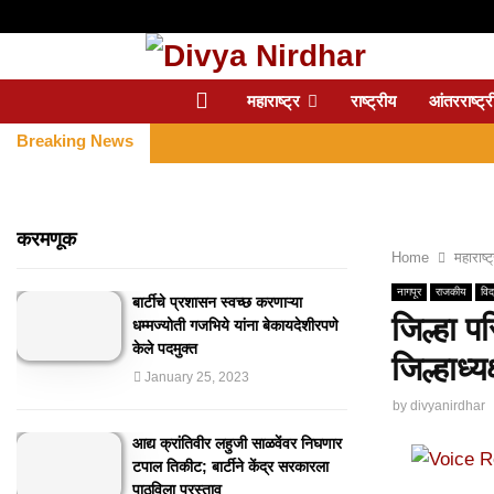
महाराष्ट्र
राष्ट्रीय
आंतरराष्ट्र
Breaking News
करमणूक
Home
महाराष्ट
नागपूर
राजकीय
विदर
बार्टीचे प्रशासन स्वच्छ करणाऱ्या
जिल्हा प
धम्मज्योती गजभिये यांना बेकायदेशीरपणे
केले पदमुक्त
जिल्हाध्य
January 25, 2023
by
divyanirdhar
आद्य क्रांतिवीर लहुजी साळवेंवर निघणार
टपाल तिकीट; बार्टीने केंद्र सरकारला
पाठविला प्रस्ताव