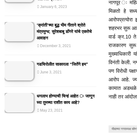
नागपूर ः महिला
January 6, 2023
मिळतो हे सध्
आरोपप्रत्योरा झ
‘क्रांती’च्या बुद्ध भीम गीताने श्रोते
शहरभर सुरू आह
मंत्रमुग्ध; सुरेशबाबू डोंगरे यांचे एकतेचे
वार्ड क्र.10 त
आवाहन
राजकारण सुरू 
December 3, 2021
मुख्याधिकारी 
विनंती केली. न
गडचिरोलीत साकारला “जितेंगे हम”
पण विरोधी पक्ष
June 3, 2021
आरोप आहे. ज्य
कामात अडथळे 
धनलाभ होण्याची चिन्हं आहेत ः जाणून
नाही तर आंदोल
घ्या तुमच्या राशीत काय आहे?
May 23, 2021
मौद्याच्या नगराध्यक्ष को