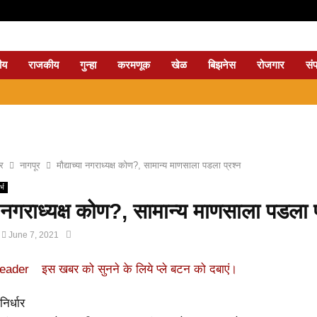
ीय
राजकीय
गुन्हा
करमणूक
खेळ
बिझनेस
रोजगार
सं
⇝ नागप
्र
नागपूर
मौद्याच्या नगराध्यक्ष कोण?, सामान्य माणसाला पडला प्रश्न
्भ
या नगराध्यक्ष कोण?, सामान्य माणसाला पडला प
June 7, 2021
निर्धार