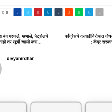
0
T
श बंग गरजले, म्हणाले, पेट्रोलचे
कॉंग्रेसचे दरवाढीविरोधात गोध
नाही तर खूर्ची खाली करा…
; केंद्र सरक
divyanirdhar