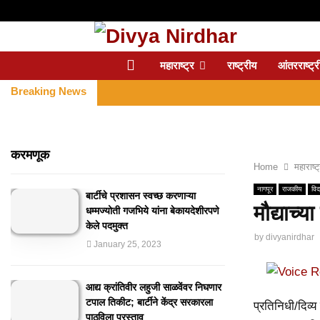
महाराष्ट्र
राष्ट्रीय
आंतरराष्ट्र
Breaking News
करमणूक
Home
महाराष्ट
नागपूर
राजकीय
विदर
बार्टीचे प्रशासन स्वच्छ करणाऱ्या
मौद्याच्
धम्मज्योती गजभिये यांना बेकायदेशीरपणे
केले पदमुक्त
by
divyanirdhar
January 25, 2023
आद्य क्रांतिवीर लहुजी साळवेंवर निघणार
टपाल तिकीट; बार्टीने केंद्र सरकारला
प्रतिनिधी/दिव्य 
पाठविला प्रस्ताव