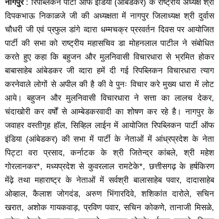
नागपुर
: रिपब्लिकन पार्टी ऑफ इंडिया (आंबेडकर) के राष्ट्रीय अध्यक्ष श्री
दिपकभाऊ निकाळजे जी की अध्यक्षता में नागपुर जिलाध्यक्ष श्री दुर्वास
चौधरी जी एवं प्रफुल डांगे व्दारा धम्मचक्र प्ररवर्तन दिवस पर आयोजित
पार्टी की सभा को राष्ट्रीय महासचिव डा मोहनलाल पाटील ने संबोधित
करते हुए कहा कि बहुजन और मुलनिवासी विचारधारा से भ्रमित होकर
बाबासाहेब आंबेडकर जी व्दारा हमें दी गई रिपब्लिकन विचारधारा त्याग
करनेवाले लोगों से अपील की है की वे पुनः विचार करे मुख्य धारा में लोट
आये। बहुजन और मुलनिवासी विचारधारा ने सत्ता का लालच देकर,
चंदाखोरी कर वर्षों से आम्बेडकरवादी का शोषण कर रहे है। नागपुर के
जवाहर वस्तीगृह हाॅल, सिव्हिल लाईन में आयोजित रिपब्लिकन पार्टी ऑफ
इंडिया (आंबेडकर) की सभा में पार्टी के नेताओं में आंध्रप्रदेश के नेता
पिट्टा वरा प्रसाद, कर्नाटक के श्री जितेन्द्र कांबले, श्री महेश
गोरलानकर*, मध्यप्रदेश से कुवरलाल रामटेके*, छत्तीसगढ़ के हर्षकिरण
मेंढ़े तथा महाराष्ट्र के नेताओं में सर्वश्री बालासाहेब पवार, दादासाहेब
ओव्हाल, कैलाश जोगदंड, अरुण भिंगारदिवे, शशिकांत दारोले, सचिन
खरात, अशोक गायकवाड़, प्रविण पवार, सचिन कोकणे, तानाजी मिसळे,