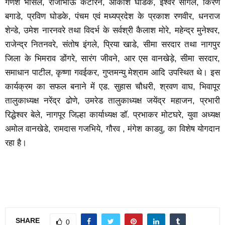
गणेश भोसले, राजाभाऊ कटारने, आकाश घोडके, ईश्वर सागले, किरण
बगाडे, प्रविण घोडके, पंचम एवं मध्यप्रदेश के प्रकाश रणवीर, धनराज
शेन्डे, उमेश नारनवरे तथा विदर्भ के सर्वश्री कैलाश मोरे, महेन्द्र मुनेश्वर,
राजेन्द्र नितनवरे, संतोष इंगले, प्रिया खाडे, सीमा सरदार तथा नागपुर
जिला के भिमराव डोंगरे, सारंग जीवने, आर एस वानखेड़े, सीमा सरदार,
समाधान पाटील, कृष्णा गवईकर, गुप्तमन्यु मेश्राम आदि उपस्थित थे। इस
कार्यक्रम का सफल बनाने में एड. सुहास चौधरी, श्रवण वाघ, भिवापूर
तालुकाध्यक्ष नरेंद्र ढोणे, उमरेड तालुकाध्यक्ष जयेंद्र महाजन, प्रभारी
रिद्धेश्वर बेले, नागपूर जिल्हा कार्याध्यक्ष डॉ. प्रभाकर मोटघरे, युवा अध्यक्ष
अमोल वानखेडे, रामदास गजभिये, गौरव , मंगेश काडवु, का विशेष योगदान
रहा है।
SHARE
0