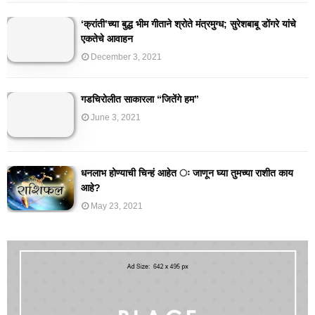
‘क्रांती’च्या बुद्ध भीम गीताने श्रोते मंत्रमुग्ध; सुरेशबाबू डोंगरे यांचे
एकतेचे आवाहन
December 3, 2021
गडचिरोलीत साकारला “जितेंगे हम”
June 3, 2021
धनलाभ होण्याची चिन्हं आहेत ः जाणून घ्या तुमच्या राशीत काय
आहे?
May 23, 2021