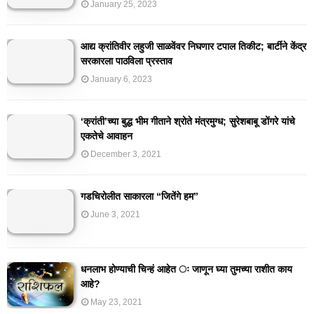
January 25, 2023
आद्य क्रांतिवीर लहुजी साळवेंवर निघणार टपाल तिकीट; बार्टीने केंद्र
सरकारला पाठविला प्रस्ताव
January 6, 2023
‘क्रांती’च्या बुद्ध भीम गीताने श्रोते मंत्रमुग्ध; सुरेशबाबू डोंगरे यांचे
एकतेचे आवाहन
December 3, 2021
गडचिरोलीत साकारला “जितेंगे हम”
June 3, 2021
धनलाभ होण्याची चिन्हं आहेत ः जाणून घ्या तुमच्या राशीत काय
आहे?
May 23, 2021