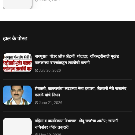
हाल के पोस्ट
नागपुरात ‘पॉवर ऑफ ॲटर्नी’ घोटाळा; रजिस्ट्रीसाठी भूखंड
मालकांच्या वारसांकडून लाखोंची मागणी
July 20, 2026
शेतकरी, कामगारांचा लढवय्या नेता हरपला; शेतकरी नेते राजानंद
कावळे यांचे निधन
June 21, 2026
महिला व बालविकास विभागात ‘भोंदू राज’चा आरोप; खासगी
सचिवांवर गंभीर तक्रारी
May 10, 2026