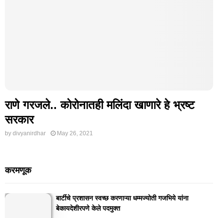
राणे गरजले.. कोरोनातही मलिंदा खाणारे हे भ्रष्ट
सरकार
by
divyanirdhar
May 26, 2021
करमणूक
बार्टीचे प्रशासन स्वच्छ करणाऱ्या धम्मज्योती गजभिये यांना
बेकायदेशीरपणे केले पदमुक्त