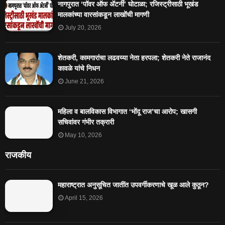
नागपुरात ‘पॉवर ऑफ ॲटर्नी’ घोटाळा; रजिस्ट्रीसाठी भूखंड
मालकांच्या वारसांकडून लाखोंची मागणी
July 20, 2026
शेतकरी, कामगारांचा लढवय्या नेता हरपला; शेतकरी नेते राजानंद
कावळे यांचे निधन
June 21, 2026
महिला व बालविकास विभागात ‘भोंदू राज’चा आरोप; खासगी
सचिवांवर गंभीर तक्रारी
May 10, 2026
राजकीय
महाराष्ट्रात अनुसूचित जातींत उपवर्गीकरणाचे खूळ आले कुठून?
April 15, 2026