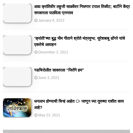
आद्य क्रांतिवीर लहुजी साळवेंवर निघणार टपाल तिकीट; बार्टीने केंद्र
सरकारला पाठविला प्रस्ताव
January 6, 2023
‘क्रांती’च्या बुद्ध भीम गीताने श्रोते मंत्रमुग्ध; सुरेशबाबू डोंगरे यांचे
एकतेचे आवाहन
December 3, 2021
गडचिरोलीत साकारला “जितेंगे हम”
June 3, 2021
धनलाभ होण्याची चिन्हं आहेत ः जाणून घ्या तुमच्या राशीत काय
आहे?
May 23, 2021