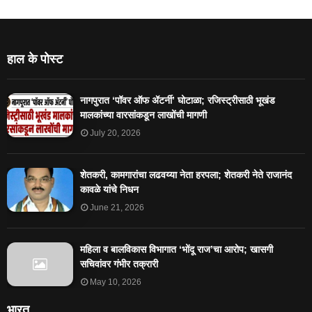
हाल के पोस्ट
नागपुरात ‘पॉवर ऑफ ॲटर्नी’ घोटाळा; रजिस्ट्रीसाठी भूखंड
मालकांच्या वारसांकडून लाखोंची मागणी
July 20, 2026
शेतकरी, कामगारांचा लढवय्या नेता हरपला; शेतकरी नेते राजानंद
कावळे यांचे निधन
June 21, 2026
महिला व बालविकास विभागात ‘भोंदू राज’चा आरोप; खासगी
सचिवांवर गंभीर तक्रारी
May 10, 2026
भारत