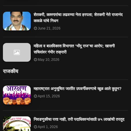
शेतकरी, कामगारांचा लढवय्या नेता हरपला; शेतकरी नेते राजानंद
कावळे यांचे निधन
June 21, 2026
महिला व बालविकास विभागात ‘भोंदू राज’चा आरोप; खासगी
सचिवांवर गंभीर तक्रारी
May 10, 2026
राजकीय
महाराष्ट्रात अनुसूचित जातींत उपवर्गीकरणाचे खूळ आले कुठून?
April 15, 2026
निवडणुकीचा पत्ता नाही, तरी पदाधिकाऱ्यांसाठी ७५ लाखांची तरतूद
April 1, 2026