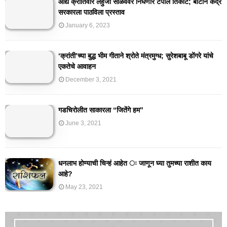
आद्य क्रांतिवीर लहुजी साळवेंवर निघणार टपाल तिकीट; बार्टीने केंद्र
सरकारला पाठविला प्रस्ताव
January 6, 2023
‘क्रांती’च्या बुद्ध भीम गीताने श्रोते मंत्रमुग्ध; सुरेशबाबू डोंगरे यांचे
एकतेचे आवाहन
December 3, 2021
गडचिरोलीत साकारला “जितेंगे हम”
June 3, 2021
धनलाभ होण्याची चिन्हं आहेत ः जाणून घ्या तुमच्या राशीत काय
आहे?
May 23, 2021