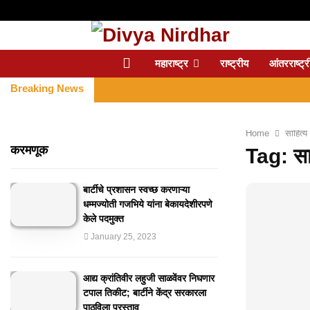
महाराष्ट्र
राष्ट्रीय
आंतरराष्ट्र
Breaking News
Home
साहित्य
करमणूक
Tag: साह
बार्टीचे प्रशासन स्वच्छ करणाऱ्या
धम्मज्योती गजभिये यांना बेकायदेशीरपणे
केले पदमुक्त
January 25, 2023
आद्य क्रांतिवीर लहुजी साळवेंवर निघणार
टपाल तिकीट; बार्टीने केंद्र सरकारला
पाठविला प्रस्ताव