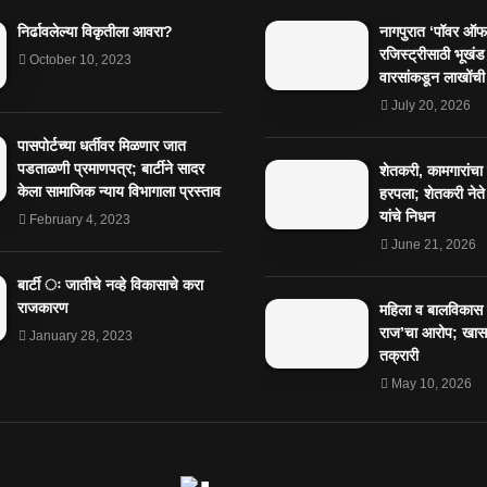
निर्ढावलेल्या विकृतीला आवरा?
नागपुरात ‘पॉवर ऑफ 
रजिस्ट्रीसाठी भूखंड
October 10, 2023
वारसांकडून लाखोंची
July 20, 2026
पासपोर्टच्या धर्तीवर मिळणार जात
पडताळणी प्रमाणपत्र; बार्टीने सादर
शेतकरी, कामगारांचा
केला सामाजिक न्याय विभागाला प्रस्ताव
हरपला; शेतकरी नेते
यांचे निधन
February 4, 2023
June 21, 2026
बार्टी ः जातीचे नव्हे विकासाचे करा
राजकारण
महिला व बालविकास व
राज’चा आरोप; खासग
January 28, 2023
तक्रारी
May 10, 2026