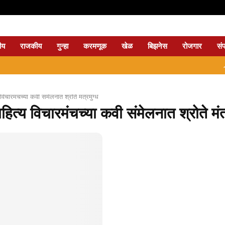
ीय
राजकीय
गुन्हा
करमणूक
खेळ
बिझनेस
रोजगार
सं
⇝ नागप
 विचारमंचच्या कवी संमेलनात श्रोते मंत्रमुग्ध
ित्य विचारमंचच्या कवी संमेलनात श्रोते मंत्