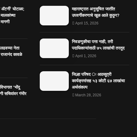
ॲटर्नी’ घोटाळा;
महाराष्ट्रात अनुसूचित जातींत
 मालकांच्या
उपवर्गीकरणाचे खूळ आले कुठून?
 मागणी
April 15, 2026
निवडणुकीचा पत्ता नाही, तरी
 लढवय्या नेता
पदाधिकाऱ्यांसाठी ७५ लाखांची तरतूद
 राजानंद कावळे
April 1, 2026
जिल्हा परिषद ः आठसूत्री
कार्यक्रमांसह ५३ कोटी ६७ लाखांचा
िभागात ‘भोंदू
अर्थसंकल्प
ी सचिवांवर गंभीर
March 28, 2026