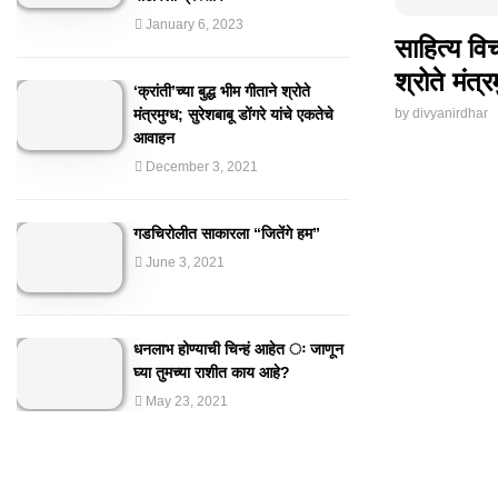
January 6, 2023
साहित्य वि
श्रोते मंत्रम
‘क्रांती’च्या बुद्ध भीम गीताने श्रोते
मंत्रमुग्ध; सुरेशबाबू डोंगरे यांचे एकतेचे
by
divyanirdhar
आवाहन
December 3, 2021
गडचिरोलीत साकारला “जितेंगे हम”
June 3, 2021
धनलाभ होण्याची चिन्हं आहेत ः जाणून
घ्या तुमच्या राशीत काय आहे?
May 23, 2021