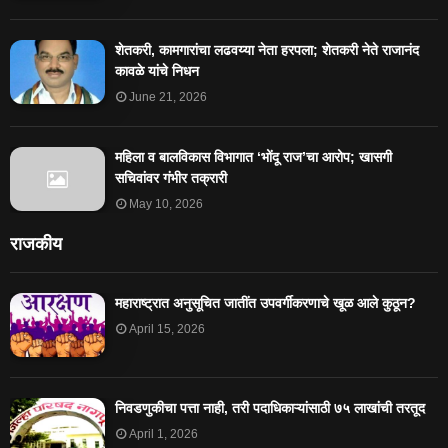
शेतकरी, कामगारांचा लढवय्या नेता हरपला; शेतकरी नेते राजानंद
कावळे यांचे निधन
June 21, 2026
महिला व बालविकास विभागात ‘भोंदू राज’चा आरोप; खासगी
सचिवांवर गंभीर तक्रारी
May 10, 2026
राजकीय
महाराष्ट्रात अनुसूचित जातींत उपवर्गीकरणाचे खूळ आले कुठून?
April 15, 2026
निवडणुकीचा पत्ता नाही, तरी पदाधिकाऱ्यांसाठी ७५ लाखांची तरतूद
April 1, 2026