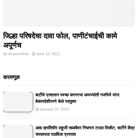
जिल्हा परिषदेचा दावा फोल, पाणीटंचाईची कामे
अपूर्णच
by
divyanirdhar
June 10, 2021
करमणूक
बार्टीचे प्रशासन स्वच्छ करणाऱ्या धम्मज्योती गजभिये यांना
बेकायदेशीरपणे केले पदमुक्त
January 25, 2023
आद्य क्रांतिवीर लहुजी साळवेंवर निघणार टपाल तिकीट; बार्टीने केंद्र
सरकारला पाठविला प्रस्ताव