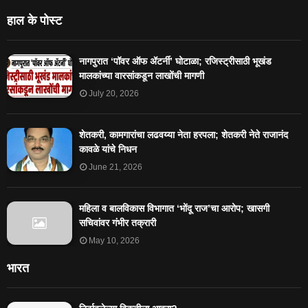
हाल के पोस्ट
नागपुरात ‘पॉवर ऑफ ॲटर्नी’ घोटाळा; रजिस्ट्रीसाठी भूखंड
मालकांच्या वारसांकडून लाखोंची मागणी
July 20, 2026
शेतकरी, कामगारांचा लढवय्या नेता हरपला; शेतकरी नेते राजानंद
कावळे यांचे निधन
June 21, 2026
महिला व बालविकास विभागात ‘भोंदू राज’चा आरोप; खासगी
सचिवांवर गंभीर तक्रारी
May 10, 2026
भारत