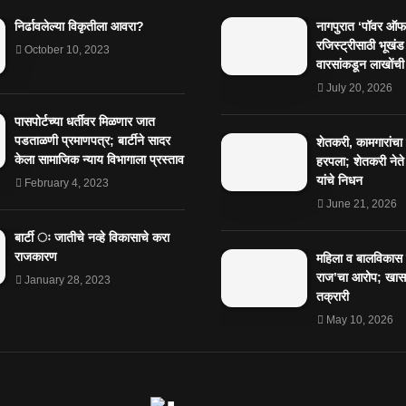
निर्ढावलेल्या विकृतीला आवरा?
नागपुरात ‘पॉवर ऑफ 
रजिस्ट्रीसाठी भूखंड
October 10, 2023
वारसांकडून लाखोंची
July 20, 2026
पासपोर्टच्या धर्तीवर मिळणार जात
पडताळणी प्रमाणपत्र; बार्टीने सादर
शेतकरी, कामगारांचा
केला सामाजिक न्याय विभागाला प्रस्ताव
हरपला; शेतकरी नेते
यांचे निधन
February 4, 2023
June 21, 2026
बार्टी ः जातीचे नव्हे विकासाचे करा
राजकारण
महिला व बालविकास व
राज’चा आरोप; खासग
January 28, 2023
तक्रारी
May 10, 2026