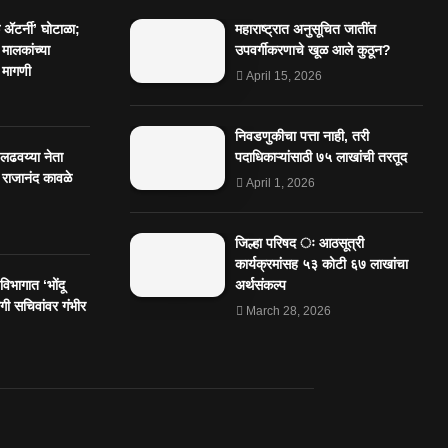
ॲटर्नी’ घोटाळा;
महाराष्ट्रात अनुसूचित जातींत
 मालकांच्या
उपवर्गीकरणाचे खूळ आले कुठून?
 मागणी
April 15, 2026
निवडणुकीचा पत्ता नाही, तरी
 लढवय्या नेता
पदाधिकाऱ्यांसाठी ७५ लाखांची तरतूद
 राजानंद कावळे
April 1, 2026
जिल्हा परिषद ः आठसूत्री
कार्यक्रमांसह ५३ कोटी ६७ लाखांचा
िभागात ‘भोंदू
अर्थसंकल्प
ी सचिवांवर गंभीर
March 28, 2026