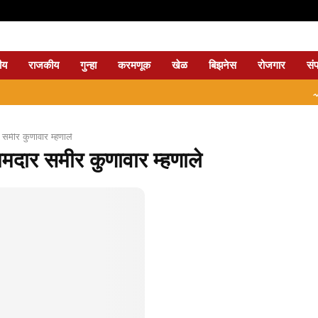
ीय
राजकीय
गुन्हा
करमणूक
खेळ
बिझनेस
रोजगार
सं
⇝ नागपु
समीर कुणावार म्हणाले
दार समीर कुणावार म्हणाले