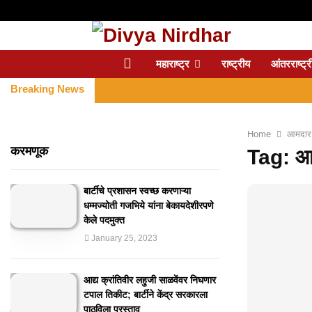
महाराष्ट्र
राष्ट्रीय
आंतरराष्ट्र
Breaking News
Home
आमदार 
करमणूक
Tag: आम
बार्टीचे प्रशासन स्वच्छ करणाऱ्या
धम्मज्योती गजभिये यांना बेकायदेशीरपणे
केले पदमुक्त
January 25, 2023
आद्य क्रांतिवीर लहुजी साळवेंवर निघणार
टपाल तिकीट; बार्टीने केंद्र सरकारला
पाठविला प्रस्ताव