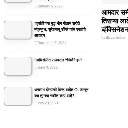
January 6, 2023
आमदार समीर
तिसऱ्या ला
‘क्रांती’च्या बुद्ध भीम गीताने श्रोते
व्हॅक्सिने
मंत्रमुग्ध; सुरेशबाबू डोंगरे यांचे एकतेचे
आवाहन
by
divyanirdhar
December 3, 2021
गडचिरोलीत साकारला “जितेंगे हम”
June 3, 2021
धनलाभ होण्याची चिन्हं आहेत ः जाणून
घ्या तुमच्या राशीत काय आहे?
May 23, 2021