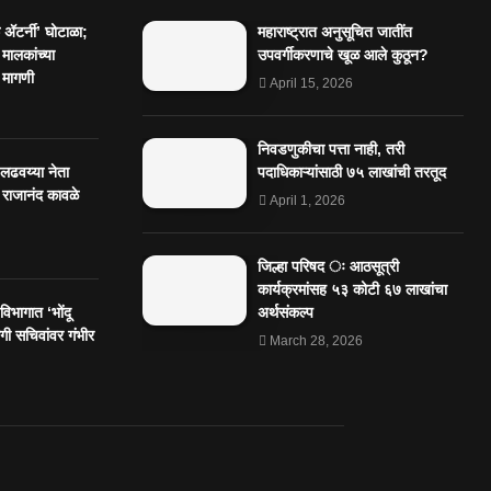
ॲटर्नी’ घोटाळा;
महाराष्ट्रात अनुसूचित जातींत
 मालकांच्या
उपवर्गीकरणाचे खूळ आले कुठून?
 मागणी
April 15, 2026
निवडणुकीचा पत्ता नाही, तरी
 लढवय्या नेता
पदाधिकाऱ्यांसाठी ७५ लाखांची तरतूद
 राजानंद कावळे
April 1, 2026
जिल्हा परिषद ः आठसूत्री
कार्यक्रमांसह ५३ कोटी ६७ लाखांचा
िभागात ‘भोंदू
अर्थसंकल्प
ी सचिवांवर गंभीर
March 28, 2026