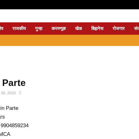
ीय
राजकीय
गुन्हा
करमणूक
खेळ
बिझनेस
रोजगार
सं
⇝ नागप
 Parte
y 30, 2020
in Parte
ars
 9904859234
 MCA