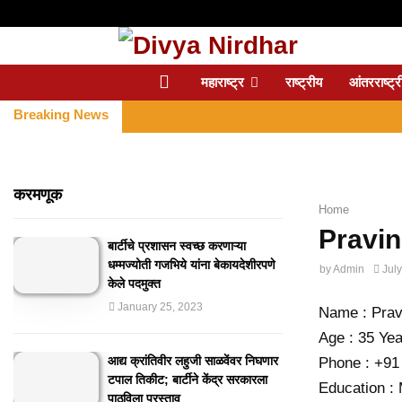
महाराष्ट्र
राष्ट्रीय
आंतरराष्ट्र
Breaking News
करमणूक
Home
Pravin
बार्टीचे प्रशासन स्वच्छ करणाऱ्या
धम्मज्योती गजभिये यांना बेकायदेशीरपणे
by
Admin
Jul
केले पदमुक्त
January 25, 2023
Name : Prav
Age : 35 Ye
आद्य क्रांतिवीर लहुजी साळवेंवर निघणार
Phone : +91
टपाल तिकीट; बार्टीने केंद्र सरकारला
Education :
पाठविला प्रस्ताव