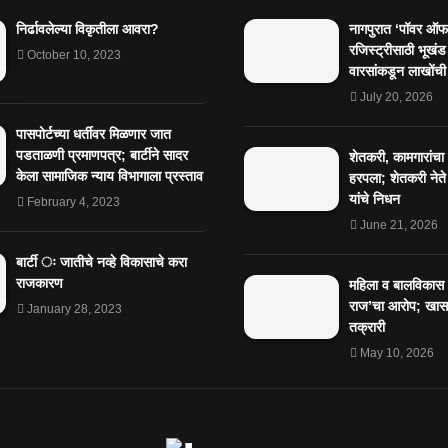
निर्ढावलेल्या विकृतीला आवरा?
नागपुरात ‘पॉवर ऑफ 
रजिस्ट्रीसाठी भूखंड
October 10, 2023
वारसांकडून लाखोंची
July 20, 2026
पासपोर्टच्या धर्तीवर मिळणार जात
पडताळणी प्रमाणपत्र; बार्टीने सादर
शेतकरी, कामगारांचा
केला सामाजिक न्याय विभागाला प्रस्ताव
हरपला; शेतकरी नेते
यांचे निधन
February 4, 2023
June 21, 2026
बार्टी ः जातीचे नव्हे विकासाचे करा
राजकारण
महिला व बालविकास व
राज’चा आरोप; खासग
January 28, 2023
तक्रारी
May 10, 2026