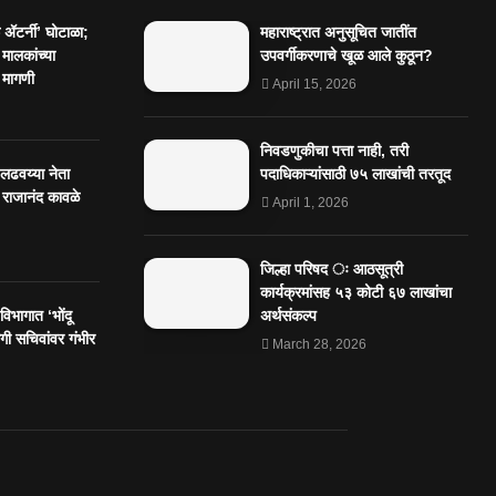
ॲटर्नी’ घोटाळा;
महाराष्ट्रात अनुसूचित जातींत
 मालकांच्या
उपवर्गीकरणाचे खूळ आले कुठून?
 मागणी
April 15, 2026
निवडणुकीचा पत्ता नाही, तरी
 लढवय्या नेता
पदाधिकाऱ्यांसाठी ७५ लाखांची तरतूद
 राजानंद कावळे
April 1, 2026
जिल्हा परिषद ः आठसूत्री
कार्यक्रमांसह ५३ कोटी ६७ लाखांचा
िभागात ‘भोंदू
अर्थसंकल्प
ी सचिवांवर गंभीर
March 28, 2026