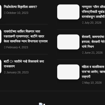
निर्ढावलेल्या विकृतीला आवरा?
नागपुरात ‘पॉवर ऑफ 
रजिस्ट्रीसाठी भूखंड
October 10, 2023
वारसांकडून लाखोंची
July 20, 2026
पासपोर्टच्या धर्तीवर मिळणार जात
पडताळणी प्रमाणपत्र; बार्टीने सादर
शेतकरी, कामगारांचा
केला सामाजिक न्याय विभागाला प्रस्ताव
हरपला; शेतकरी नेते
यांचे निधन
February 4, 2023
June 21, 2026
बार्टी ः जातीचे नव्हे विकासाचे करा
राजकारण
महिला व बालविकास व
राज’चा आरोप; खासग
January 28, 2023
तक्रारी
May 10, 2026