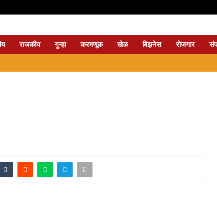
ीय
राजकीय
गुन्हा
करमणूक
खेळ
बिझनेस
रोजगार
सं
⇝ नाग